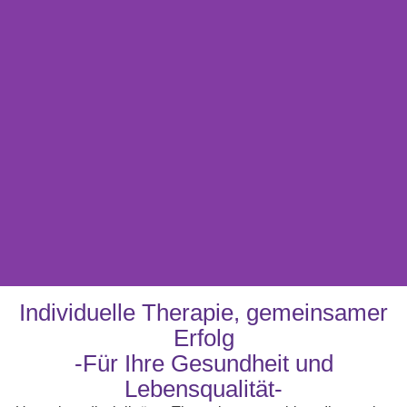
Individuelle Therapie, gemeinsamer
Physiotherapie
Erfolg
-Für Ihre Gesundheit und
Für mehr Mobilität und weniger
Lebensqualität-
Schmerzen