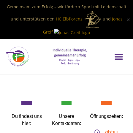
Inhalt
Gemeinsam zum Erfolg – wir fördern Sport mit Leidenschaft
springen
und unterstützen den
HC Elbflorenz
und
Jonas
✕
Greif
Du findest uns
Unsere
Öffnungszeiten:
hier:
Kontaktdaten:
Löbtau