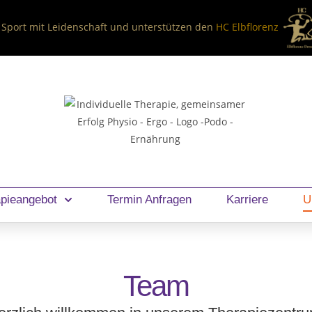
 Sport mit Leidenschaft und unterstützen den
HC Elbflorenz
pieangebot
Termin Anfragen
Karriere
U
Team