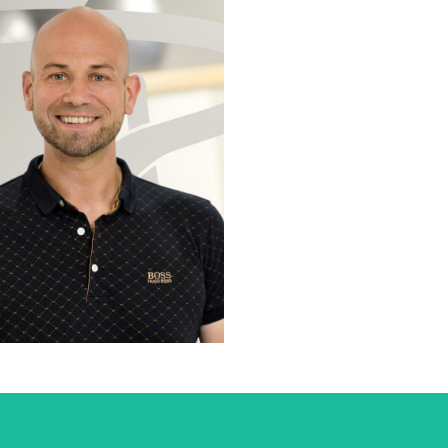
scher Leiter
lisierungen:
itsschutz
enschutz
rparkmanagment
auf Und Logistik
na Oliveira
Christin Mülle