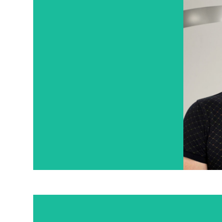
Geschäftsführerin Und Gründerin
Der Therapiezentrum Prietz
Techni
GmbH, Sowie Physiotherapeutin.
Spezia
Spezialisierungen:
– Arbe
– Manuelle Therapie
– Dat
– Bobath Für Kinder Und
– Fuh
Erwachsene
– Eink
– Stoßwellentherapie
– Fußreflexzonenmassage
– Fachkraft Für Controlling
Gundula Lange
Joa