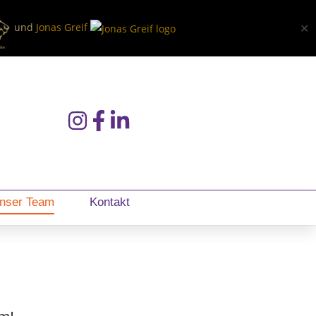
und
Jonas Greif
✕
nser Team
Kontakt