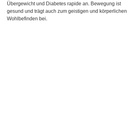
Übergewicht und Diabetes rapide an. Bewegung ist
gesund und trägt auch zum geistigen und körperlichen
Wohlbefinden bei.
Schon zwei bis drei kleine, gut geplante
Trainingseinheiten pro Woche reichen aus, um das
Herzkreislaufsystem zu stärken, Bluthochdruck zu
senken, den Fettstoffwechsel anzukurbeln, Cholesterin-
und Blutzuckerwerte zu verbessern und den
Lebenskomfort allgemein deutlich zu steigern.
Bei uns im Therapiezentrum erstellen wir Ihnen gern
maßgeschneiderte Trainingskonzepte ganz nach Ihrer
Zielsetzung. Wir begleiten Sie, egal ob Sie einfach Ihre
Gesundheit verbessern, Gewicht reduzieren oder einen
Marathon laufen wollen sprechen Sie uns einfach an.
„Wenn du heute nichts tust, lebst du morgen wie
gestern…“